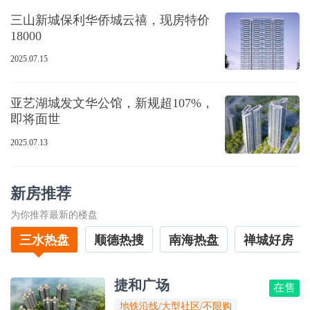
三山新城保利华侨城云禧，现房特价
18000
2025.07.15
亚艺湖城发文华公馆，新规超107%，
即将面世
2025.07.13
新房推荐
为你推荐最新的楼盘
三水热盘
顺德热搜
南海热盘
禅城好房
捷和广场
在售
地铁沿线/大型社区/不限购