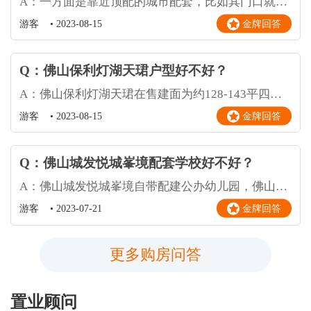
A：一方面是靠近顶配的城市配套，比如其门口就是南海之眼，未来会配齐会展中心、大剧院、体育馆、博物馆这样的重磅公建。 所以，灯湖天珺不仅是中轴物业，更是城市观景台。 另一方面，由于身处C位置，灯湖天珺坐拥湾区能量级的广州地铁28号线，以及1.5公里的绿轴和大大小小公园。 再加上建面约60万平的巨无霸体量，项目将成广佛CAZ的城市样板。
金牌回答
游客
•
2023-08-15
Q：佛山保利灯湖天珺户型好不好？
A：佛山保利灯湖天珺在售建面为约128-143平四房、建面约189-238平四五房，全部独梯独户，户户望园。
金牌回答
游客
•
2023-08-15
Q：佛山城发悦城峯境配套学校好不好？
A：佛山城发悦城峯境自带配建公办幼儿园，佛山第四中学（初中+高中）、佛山禅城实验高级中学（初中+高中）、佛山外国语学校（十二年一贯制）、佛山四中附属学校（智城学校）（九年一贯制）、禅城区光正实验学校（九年一贯制）等公立、私立名牌教育配置，城发·悦城峯境学区（存院围）划入佛山四中、智城学校。
金牌回答
游客
•
2023-07-21
更多购房问答
置业顾问