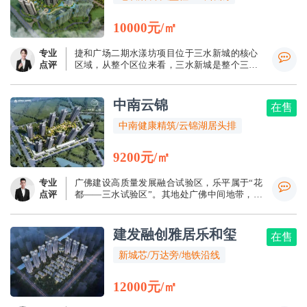
10000元/㎡
专业
捷和广场二期水漾坊项目位于三水新城的核心
点评
区域，从整个区位来看，三水新城是整个三水
区的发展重心，更是三水未来的政治、经济、
文化中心，未来发展潜力不可估量，捷和广场
将直接坐享城市发展红利，此外，凭借卓越的
中南云锦
在售
地理位置优势，捷和广场可直接近享三水新城
的繁华配套，万达广场、天聚广场、百利达广
中南健康精筑/云锦湖居头排
场、三水广场均近在身旁，一站式满足你的吃
喝玩乐！
9200元/㎡
专业
广佛建设高质量发展融合试验区，乐平属于“花
点评
都——三水试验区”。其地处广佛中间地带，北
邻花都、南接狮山、紧靠白云，在全国百强镇
中排名37位。紧邻佛高区三水园，恒洁、北汽
福田、科勒、日丰、海尔、天粤等环绕，产城
建发融创雅居乐和玺
在售
人融合发展，成为广佛置业新爆点。
新城芯/万达旁/地铁沿线
12000元/㎡