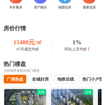
专车看房
房产顾问
地图找房
搜索找房
房价行情
15488元/㎡
1%
07月成交均价
环比上月均价
热门楼盘
为您推荐最新的热门楼盘
广佛热盘
全城好房
地铁沿线
热门小户型
在售
在售