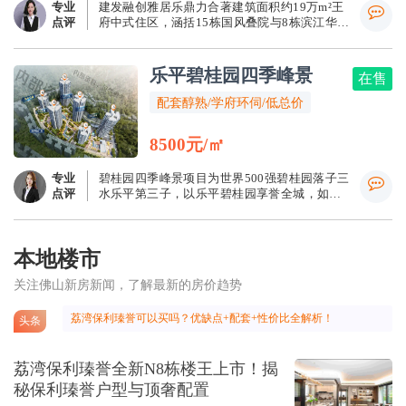
专业
建发融创雅居乐鼎力合著建筑面积约19万m²王
点评
府中式住区，涵括15栋国风叠院与8栋滨江华
宅，从建筑风格到产品内部，都秉承着匠心精
神和对细节的追求，精筑建筑面积约99-130m²
滨江华宅与约143m²国风叠院。和玺作为目前三
乐平碧桂园四季峰景
在售
水新城芯仅有的叠院产品，稀缺性不言自明！
承袭稀贵院宅基因，必将成为三水新时代的湾
配套醇熟/学府环伺/低总价
区封面臻品，铺就东方语境下的大美城市界
面！
8500元/㎡
专业
碧桂园四季峰景项目为世界500强碧桂园落子三
点评
水乐平第三子，以乐平碧桂园享誉全城，如今
再次荣耀归来，打造约47亩高品质生活社区，
重树一城新封面，耀启乐平人居新纪元。 项目
处粤港澳大湾区热土佛山市三水区乐平镇之
本地楼市
核，地理位置优越。
关注佛山新房新闻，了解最新的房价趋势
荔湾保利瑧誉可以买吗？优缺点+配套+性价比全解析！
头条
荔湾保利瑧誉全新N8栋楼王上市！揭
秘保利瑧誉户型与顶奢配置