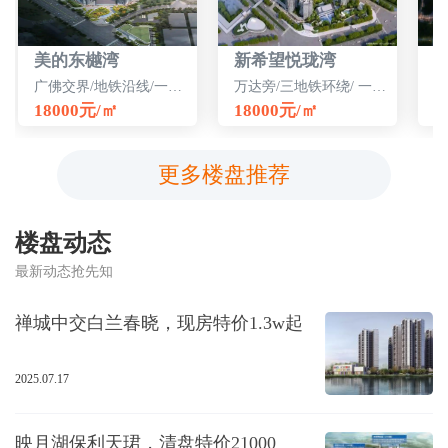
美的东樾湾
新希望悦珑湾
广佛交界/地铁沿线/一线江景
万达旁/三地铁环绕/ 一线临广
18000元/㎡
18000元/㎡
1
更多楼盘推荐
楼盘动态
最新动态抢先知
禅城中交白兰春晓，现房特价1.3w起
2025.07.17
映月湖保利天珺，清盘特价21000