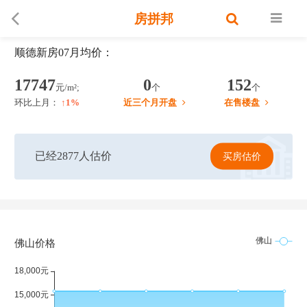
房拼邦
顺德新房07月均价：
17747
0
152
元/m²;
个
个
环比上月：
↑1%
近三个月开盘
在售楼盘
已经2877人估价
买房估价