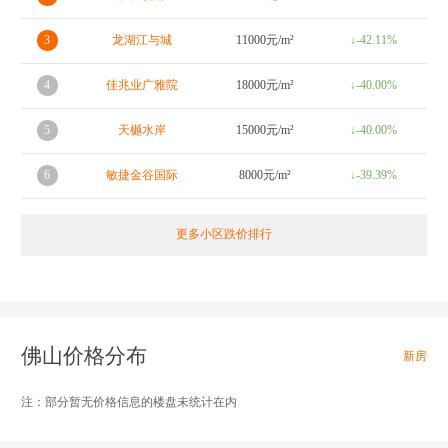
3
龙湖江与城
11000元/m²
↓-42.11%
4
佳兆业广雅院
18000元/m²
↓-40.00%
5
天樾水岸
15000元/m²
↓-40.00%
6
敏捷金谷国际
8000元/m²
↓-39.39%
更多小区跌价排行
佛山价格分布
新房
注：部分暂无价格信息的楼盘未统计在内