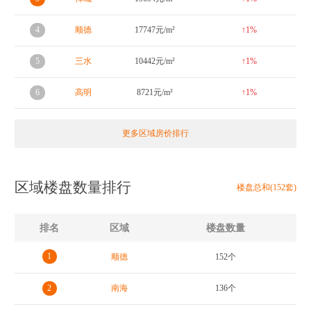
4
顺德
17747元/m²
↑1%
5
三水
10442元/m²
↑1%
6
高明
8721元/m²
↑1%
更多区域房价排行
区域楼盘数量排行
楼盘总和(152套)
排名
区域
楼盘数量
1
顺德
152个
2
南海
136个