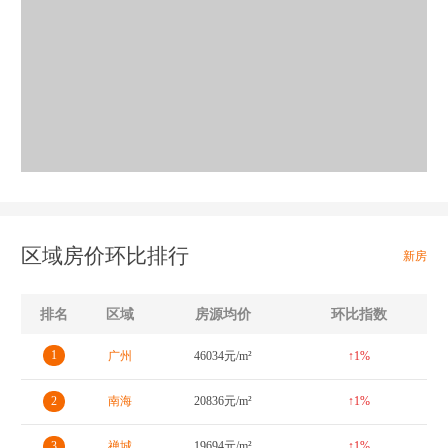
区域房价环比排行
新房
排名
区域
房源均价
环比指数
1
广州
46034元/m²
↑1%
2
南海
20836元/m²
↑1%
3
禅城
19694元/m²
↑1%