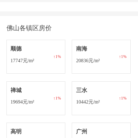
佛山各镇区房价
顺德
南海
↑1%
↑1%
17747元/m²
20836元/m²
禅城
三水
↑1%
↑1%
19694元/m²
10442元/m²
高明
广州