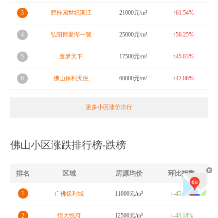
3
碧桂园世纪滨江
21000元/m²
↑61.54%
4
弘阳博爱湖一號
25000元/m²
↑56.25%
5
童梦天下
17500元/m²
↑45.83%
6
佛山保利天悦
60000元/m²
↑42.86%
更多小区涨价排行
佛山小区涨跌排行榜-跌榜
排名
区域
房源均价
环比指数
1
广佛保利城
11000元/m²
↓-45.00%
2
恒大悦府
12500元/m²
↓-43.18%