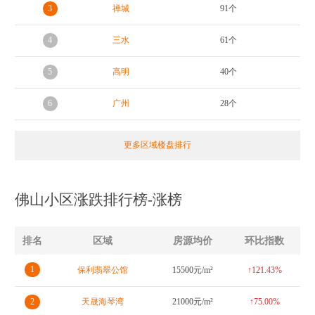
3
禅城
91个
4
三水
61个
5
高明
40个
6
广州
28个
更多区域楼盘排行
佛山小区涨跌排行榜-涨榜
排名
区域
房源均价
环比指数
1
保利翡翠公馆
15500元/m²
↑121.43%
2
天晟海琴湾
21000元/m²
↑75.00%