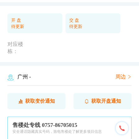
开 盘
交 盘
待更新
待更新
对应楼
栋：
广州
-
周边
获取变价通知
获取开盘通知
售楼处专线 0757-86705015
安全通话隐藏真实号码，致电售楼处了解更多项目信息