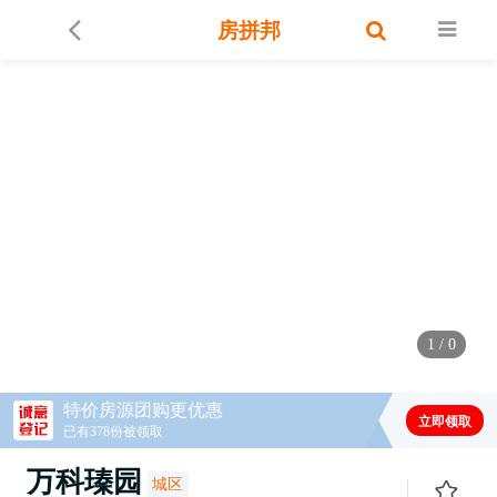
房拼邦
1
/
0
特价房源团购更优惠
立即领取
已有378份被领取
万科瑧园
城区