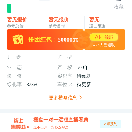
收藏
暂无报价
暂无报价
暂无
参考总价
参考首付
建面范围
立即领取
拼团红包：
50000元
476人已领取
开 盘
户 型
业
态
产
权
500年
装
修
容
积
率
待更新
绿
化
率
378%
车
位
比
待更新
更多楼盘信息
楼盘一对一远程直播看房
立即预约
足不出户，安心选好房