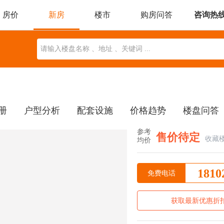
房价
新房
楼市
购房问答
咨询热
委托找房
本地楼市
近期开盘
楼盘动态
地图找房
册
户型分析
配套设施
价格趋势
楼盘问答
参考
售价待定
收藏
均价
1810
免费电话
获取最新优惠折