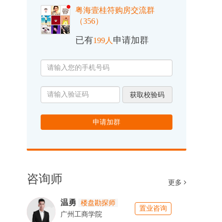
粤海壹桂符购房交流群
（356）
已有
申请加群
199人
获取校验码
申请加群
咨询师
更多
温勇
楼盘勘探师
置业咨询
广州工商学院