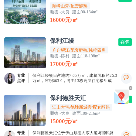
顺峰山旁/配套醇熟
顺德
-大良
建面90-134m²
16000元/㎡
保利江缦
在售
户户望江/配套醇熟/纯粹四房
顺德
-陈村
建面118-198m²
17000元/㎡
专业
保利江缦项目占地约7.65万㎡，建筑面积约25.3
点评
万㎡，容积率3.0，将由13栋高层住宅楼组成，
三梯三户或两梯四户设计，其中1座、1-12座楼
高31层，13座楼高32层，2-9座楼高33层，共
1271户！
保利德胜天汇
在售
江山大宅/德胜新城旁/配套醇熟
顺德
-大良
建面109-216m²
15000元/㎡
专业
保利德胜天汇位于佛山顺德大东大道与德民路