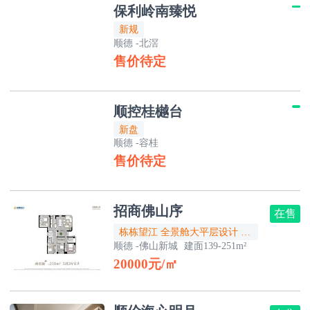
保利岭南臻悦
新规
顺德
-北滘
售价待定
顺控桂樾台
新盘
顺德
-容桂
售价待定
招商佛山序
在售
栋栋望江 全景舱大平层设计 超新规作品 阳台赠送率高达30% 户型使用率超100%
顺德
-佛山新城
建面139-251m²
20000元/㎡