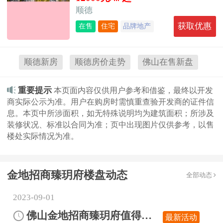
顺德
获取优惠
在售
住宅
品牌地产
大型社区
养老
婚房
低价房
地铁沿线
顺德新房
顺德房价走势
佛山在售新盘
重要提示
本页面内容仅供用户参考和借鉴，最终以开发
商实际公示为准。用户在购房时需慎重查验开发商的证件信
息。本页中所涉面积，如无特殊说明均为建筑面积；所涉及
装修状况、标准以合同为准；页中出现图片仅供参考，以售
楼处实际情况为准。
金地招商臻玥府楼盘动态
全部动态
2023-09-01
佛山金地招商臻玥府值得买吗?天佑城旁城芯央企1万起
最新活动