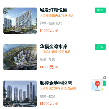
城发灯湖悦园
在售
大型社区/国央企/地铁沿线
禅城 -城南板块
14000元/㎡
华福金湾水岸
在售
广佛芯/江园里/湾居藏品
顺德 -伦教
11000元/㎡
顺控金地熙悦湾
待售
大良西/富安中学旁/配套醇熟
顺德 -勒流
11000元/㎡