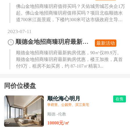
佛山金地招商臻玥府值得买吗？天佑城旁城芯央企1万
起。佛山金地招商臻玥府值得买吗？项目北临顺德水
道700米江面景观，下楼约300米可达市级政府主导规
划的千亩...
2023-07-11
顺德金地招商臻玥府最新购房优惠,90㎡仅89.9万
最新活动
顺德金地招商臻玥府最新购房优惠，90㎡仅89.9万。
顺德金地招商臻玥府最新购房优惠，楼王加推，真首
付9万，租房不如买房，约 87-107㎡精装3...
同价位楼盘
顺伦海心明月
在售
学府里、公园旁、滨江美宅
顺德 -伦教
10000元/㎡