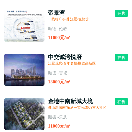
帝景湾
在售
一线临广/头排江景/低总价
顺德 -伦教
11000元/㎡
中交诚湾悦府
在售
江景现房/百年名校/顺德高新区
顺德 -杏坛
13000元/㎡
金地中南新城大境
在售
佛山新城南/乐从一实旁/30万方大社区
顺德 -乐从
11000元/㎡