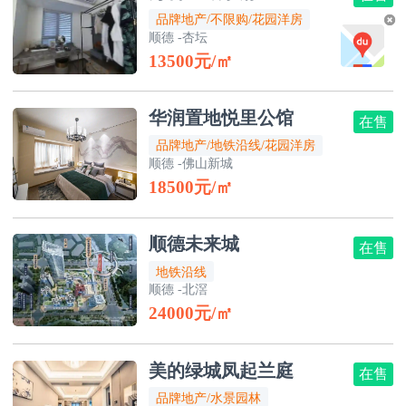
品牌地产/不限购/花园洋房
顺德 -杏坛
13500元/㎡
华润置地悦里公馆
在售
品牌地产/地铁沿线/花园洋房
顺德 -佛山新城
18500元/㎡
顺德未来城
在售
地铁沿线
顺德 -北滘
24000元/㎡
美的绿城凤起兰庭
在售
品牌地产/水景园林