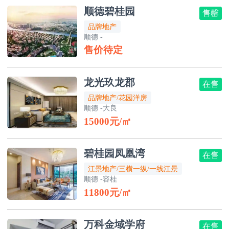
顺德碧桂园
售罄
品牌地产
顺德 -
售价待定
龙光玖龙郡
在售
品牌地产/花园洋房
顺德 -大良
15000元/㎡
碧桂园凤凰湾
在售
江景地产/三横一纵/一线江景
顺德 -容桂
11800元/㎡
万科金域学府
在售