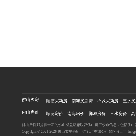
佛山买房：
顺德买新房
南海买新房
禅城买新房
三水买
佛山房价：
顺德房价
南海房价
禅城房价
三水房价
高
佛山房拼邦提供全新的佛山楼盘动态以及佛山房产楼市信息，包括佛山
Copyright © 2021-2028 佛山市星驰房地产代理有限公司景区分公司 fangpb.com