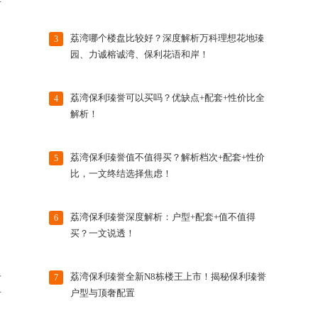
者
荔湾哪个楼盘比较好？深度解析万科理想花地瑧
3
园、力诚榕诚湾、保利花语和岸！
荔湾保利瑧誉可以买吗？优缺点+配套+性价比全
4
解析！
荔湾保利瑧誉值不值得买？解析档次+配套+性价
5
比，一文终结选择焦虑！
荔湾保利瑧誉深度解析：户型+配套+值不值得
6
买？一文说透！
荔湾保利瑧誉全新N8栋楼王上市！揭秘保利瑧誉
7
有
户型与顶奢配置
者