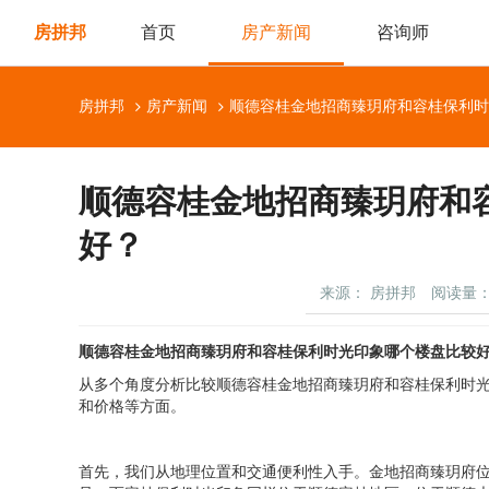
房拼邦
首页
房产新闻
咨询师
房拼邦
房产新闻
顺德容桂金地招商臻玥府和容
好？
来源： 房拼邦
阅读量： 
顺德容桂
金地招商臻玥府
和容桂
保利时光印象
哪个楼盘比较
从多个角度分析比较顺德容桂金地招商臻玥府和容桂保利时
和价格等方面。
首先，我们从地理位置和交通便利性入手。金地招商臻玥府