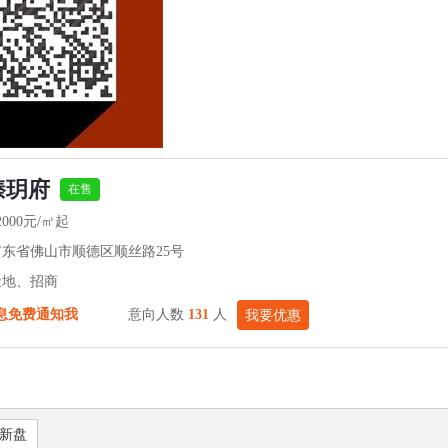
臻玥府
在售
2000元/㎡起
广东省佛山市顺德区顺丝路25号
金地、招商
息免费通知我
意向人数
131
人
我要优惠
新盘