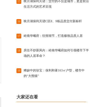
映月湖保利天珺：交付的不仅是城市，更是前沿
15
生活方式的艺术呈现
映月湖保利天珺C区8、9栋品质交付新标杆
16
岭南华曦府：狂抠细节，打造极致品质人居
17
房住不炒新风向：岭南华曦府如何引领楼市下半
18
场的人居革命？
稀缺中的珍宝：保利和著163㎡户型，楼市中
19
的“大熊猫”
大家还在看