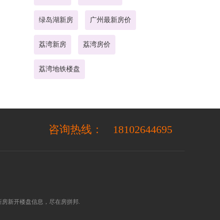
绿岛湖新房
广州最新房价
荔湾新房
荔湾房价
荔湾地铁楼盘
咨询热线：
18102644695
房新开楼盘信息，尽在房拼邦.