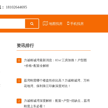
线：
18102644695
地图找房
手机找房
资讯排行
力诚榕诚湾最新消息：83㎡三房加推！户型图
0
+价格+配套全解析
荔湾刚需哪个楼盘性价比高？力诚榕诚湾、万科
1
量
花地湾、保利珠江印象深度对比！
力诚榕诚湾深度解析：配套+户型+优缺点，荔湾
2
刚需上车必看！