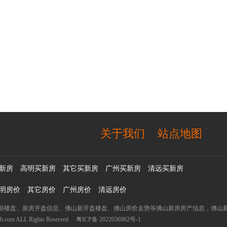
关于我们
站点地图
新房
高明买新房
其它买新房
广州买新房
清远买新房
明房价
其它房价
广州房价
清远房价
新楼盘、新房开盘信息、佛山新开盘楼盘、佛山房价走势等佛山新房房产信息，佛山新
 ALL Rights Reserved
粤ICP备 2022036962号-1