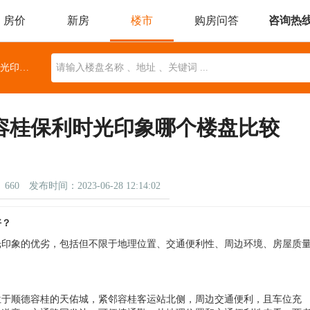
房价
新房
楼市
购房问答
咨询热
委托找房
本地楼市
顺德容桂金地招商臻玥府和容桂保利时光印象​哪个楼盘比较好？
近期开盘
楼盘动态
地图找房
桂保利时光印象​哪个楼盘比较
660
发布时间：2023-06-28 12:14:02
好？
光印象的优劣，包括但不限于地理位置、交通便利性、周边环境、房屋质
位于顺德容桂的天佑城，紧邻容桂客运站北侧，周边交通便利，且车位充